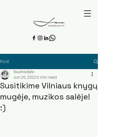
Post
lbudreckyte
Jun 20, 2022
0 min read
Susitikime Vilniaus knygų
mugėje, muzikos salėje!
:)