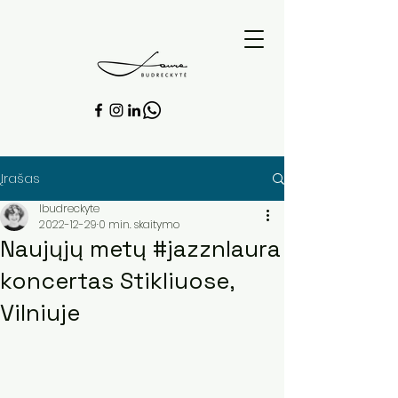
Įrašas
lbudreckyte
2022-12-29
0 min. skaitymo
Naujųjų metų #jazznlaura
koncertas Stikliuose,
Vilniuje